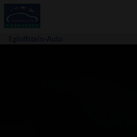
Egloffstein-Auto